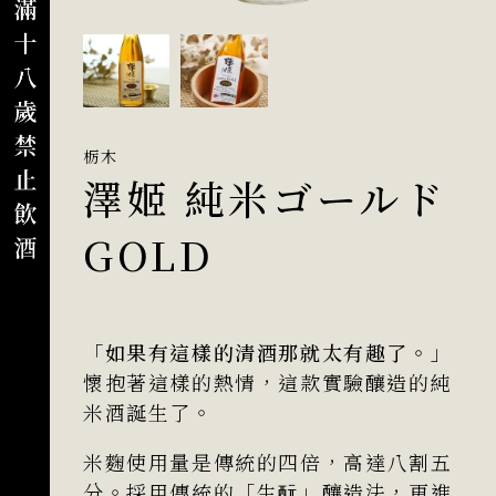
栃木
澤姬 純米ゴールド
GOLD
「如果有這樣的清酒那就太有趣了。」
懷抱著這樣的熱情，這款
實驗釀造的
純
米酒誕生了。
米麴使用量是傳統的四倍，高達八割五
分。採用傳統的「生酛」釀造法，更進