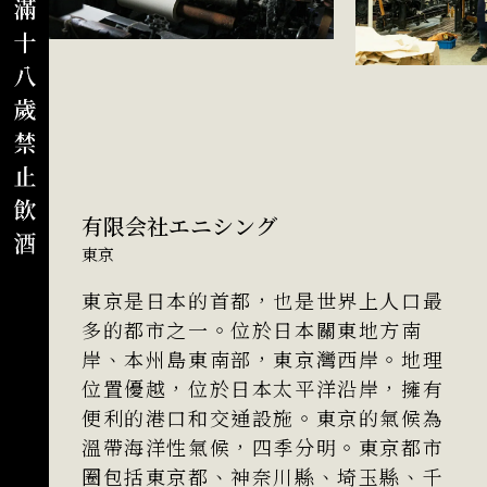
有限会社エニシング
東京
東京是日本的首都，也是世界上人口最
多的都市之一。位於日本關東地方南
岸、本州島東南部，東京灣西岸。地理
位置優越，位於日本太平洋沿岸，擁有
便利的港口和交通設施。東京的氣候為
溫帶海洋性氣候，四季分明。東京都市
圈包括東京都、神奈川縣、埼玉縣、千