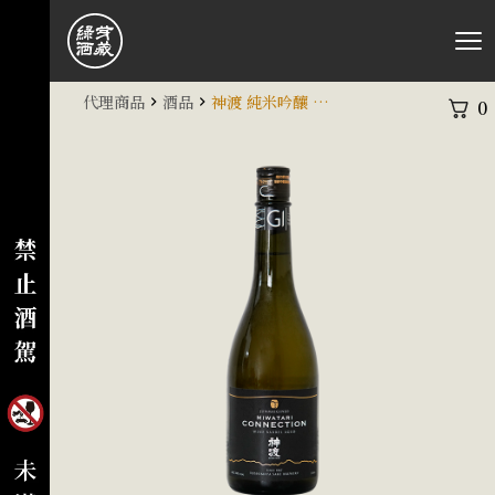
代理商品
酒品
神渡 純米吟釀 ワイン 樽貯藏 MIWATARI
0