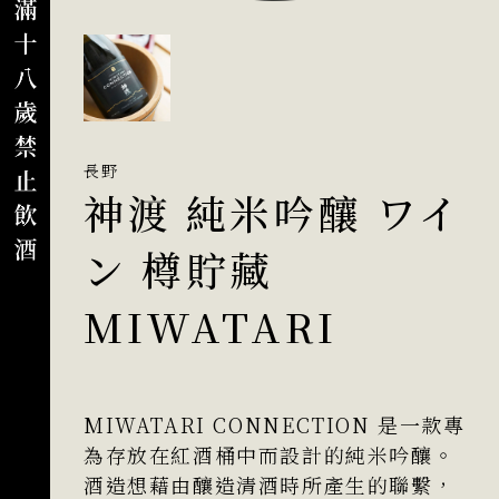
長野
神渡 純米吟釀 ワイ
ン 樽貯藏
MIWATARI
MIWATARI CONNECTION 是一款專
為存放在紅酒桶中而設計的純米吟釀。
酒造想藉由釀造清酒時所產生的聯繫，