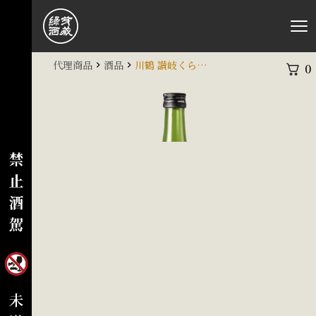
代理商品
酒品
川鶴 讃岐くらうでぃ
0