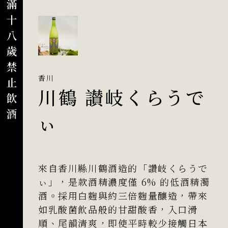
香川
川鶴 讃岐くらうで
ぃ
來自香川縣川鶴酒造的「讚岐くらうで
ぃ」，是款酒精濃度僅 6% 的低酒精濁
酒。採用白麴與約三倍麴量釀造，帶來
如乳酸菌飲品般的甘甜酸香，入口滑
順、尾韻清爽，即使平時較少接觸日本